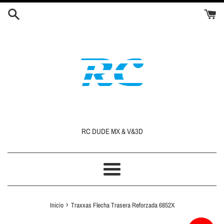
Ir
directamente
al
contenido
RC DUDE MX & V&3D
Más
›
Inicio
Traxxas Flecha Trasera Reforzada 6852X