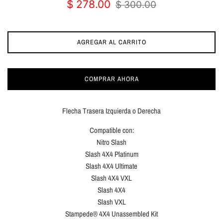
Precio
Precio
$ 278.00
$ 300.00
de
habitual
oferta
AGREGAR AL CARRITO
COMPRAR AHORA
Flecha Trasera Izquierda o Derecha
Compatible con:
Nitro Slash
Slash 4X4 Platinum
Slash 4X4 Ultimate
Slash 4X4 VXL
Slash 4X4
Slash VXL
Stampede® 4X4 Unassembled Kit