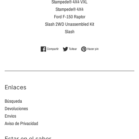
Stampede® 4X4 VXL
Stampede® 4X4
Ford F-150 Raptor
Slash 2WD Unassembled Kit
Slash
Compartir en Facebook
Tuitear en Twitter
Pinear en Pinterest
Compartir
Tuitear
Hacer pin
Enlaces
Búsqueda
Devoluciones
Envios
Aviso de Privacidad
Estar en el saber