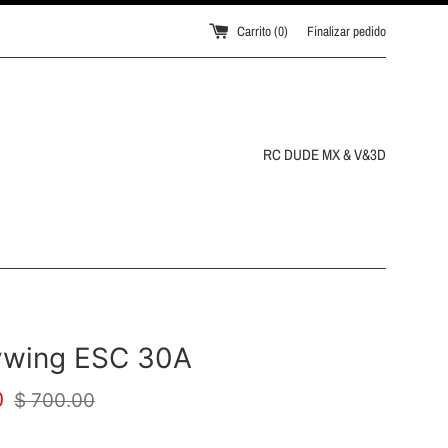
Carrito (
0
)
Finalizar pedido
RC DUDE MX & V&3D
wing ESC 30A
Precio
0
$ 700.00
habitual