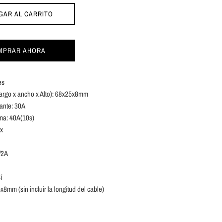
GAR AL CARRITO
MPRAR AHORA
es
argo x ancho x Alto): 68x25x8mm
tante: 30A
ma: 40A(10s)
xx
/2A
í
mm (sin incluir la longitud del cable)