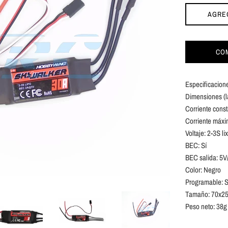
AGRE
CO
Especificacion
Dimensiones (l
Corriente cons
Corriente máxi
Voltaje: 2-3S li
BEC: Sí
BEC salida: 5V
Color: Negro
Programable: S
Tamaño: 70x25x8
Peso neto: 38g